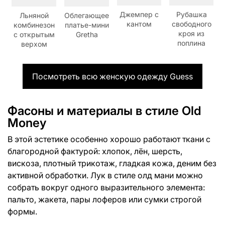
Джемпер с
Рубашка
Льняной
Облегающее
кантом
свободного
комбинезон
платье-мини
кроя из
с открытым
Gretha
поплина
верхом
Посмотреть всю женскую одежду Guess
Фасоны и материалы в стиле Old
Money
В этой эстетике особенно хорошо работают ткани с
благородной фактурой: хлопок, лён, шерсть,
вискоза, плотный трикотаж, гладкая кожа, деним без
активной обработки. Лук в стиле олд мани можно
собрать вокруг одного выразительного элемента:
пальто, жакета, пары лоферов или сумки строгой
формы.