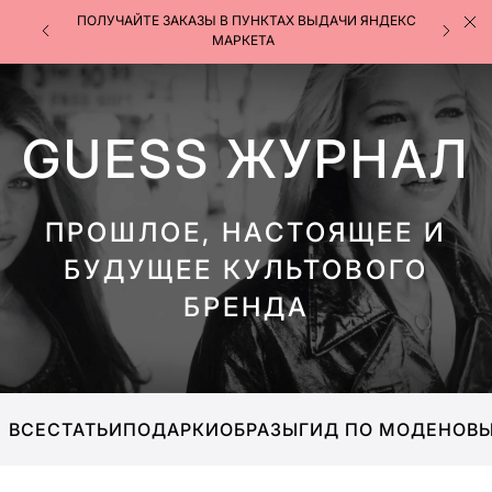
−30% ПРИ ПОКУПКЕ 2+ ТОВАРОВ РАСПРОДАЖИ
GUESS ЖУРНАЛ
ПРОШЛОЕ, НАСТОЯЩЕЕ И
БУДУЩЕЕ КУЛЬТОВОГО
БРЕНДА
ВСЕ
СТАТЬИ
ПОДАРКИ
ОБРАЗЫ
ГИД ПО МОДЕ
НОВЫ