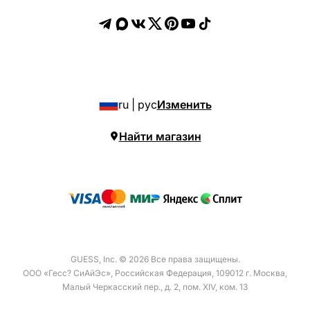
ru | рус
Изменить
Найти магазин
GUESS, Inc. © 2026 Все права защищены.
ООО «Гесс? СиАйЭс»
,
Российская Федерация
,
109012 г. Москва,
Малый Черкасский пер.,
д. 2, пом. XIV, ком. 13