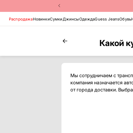
Распродажа
Новинки
Сумки
Джинсы
Одежда
Guess Jeans
Обувь
Какой к
Мы сотрудничаем с трансп
компания назначается авт
от города доставки. Выбра